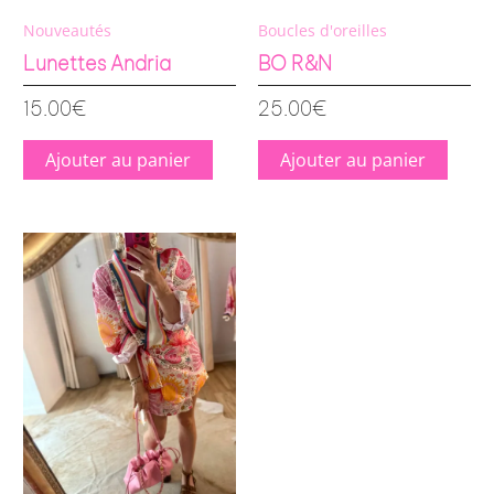
Nouveautés
Boucles d'oreilles
Lunettes Andria
BO R&N
15.00
€
25.00
€
Ajouter au panier
Ajouter au panier
Ce
produit
a
plusieurs
variations.
Les
options
peuvent
être