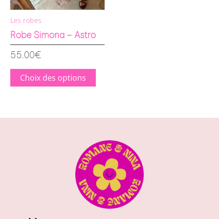
choisies
sur
Les robes
la
Robe Simona – Astro
page
55.00
€
du
produit
Choix des options