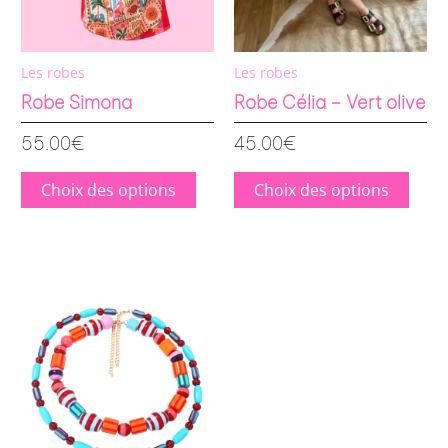
être
être
choisies
chois
sur
sur
Les robes
Les robes
la
la
Robe Simona
Robe Célia – Vert olive
page
page
55.00
€
45.00
€
du
du
produit
prod
Choix des options
Choix des options